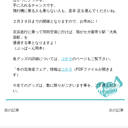
手に入れるチャンスです。
飛行機に乗る人も乗らない人も、是非 足を運んでくださいね。
２月２９日までの開催となりますので、お早めに！
京浜急行に乗って羽田空港に行けば、我がセガ最寄り駅「大鳥
居駅」を
通過する事となりますよ！
（ぶっぱ～ん岡本）
各グッズの詳細については、
コチラ
のページもご覧下さい。
「冬の北海道フェア」情報は
コチラ
（PDFファイルが開きま
す）
※全てのグッズは、数に限りがございます事を、ご了承くださ
い。
前の記事
次の記事