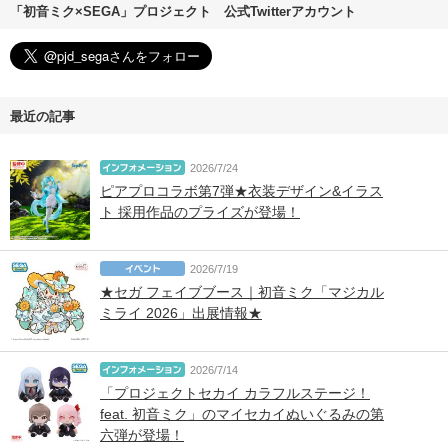
「初音ミク×SEGA」プロジェクト 公式Twitterアカウント
最近の記事
2026/7/24
ピアプロコラボ第7弾★衣装デザイン&イラス
ト 採用作品のプライズが登場！
2026/7/19
★セガ フェイブブース｜初音ミク「マジカル
ミライ 2026」出展情報★
2026/7/14
「プロジェクトセカイ カラフルステージ！
feat. 初音ミク」のマイセカイぬいぐるみの第
六弾が登場！