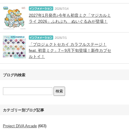
2026/7/14
2027年1月発売♪今年も初音ミク「マジカルミ
ライ 2026」ふわぷち ぬいぐるみが登場！
2026/7/1
「プロジェクトセカイ カラフルステージ！
feat. 初音ミク」7～9月下旬登場！新作カプセ
ルトイ！
ブログ内検索
カテゴリー別ブログ記事
Project DIVA Arcade
(663)