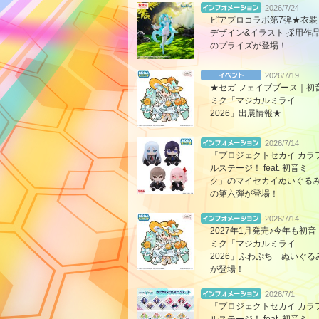
2026/7/24
ピアプロコラボ第7弾★衣装
デザイン&イラスト 採用作
のプライズが登場！
2026/7/19
★セガ フェイブブース｜初
ミク「マジカルミライ
2026」出展情報★
2026/7/14
「プロジェクトセカイ カラ
ルステージ！ feat. 初音ミ
ク」のマイセカイぬいぐる
の第六弾が登場！
2026/7/14
2027年1月発売♪今年も初音
ミク「マジカルミライ
2026」ふわぷち ぬいぐる
が登場！
2026/7/1
「プロジェクトセカイ カラ