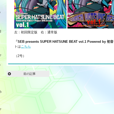
品
音
左：初回限定版 右：通常版
「SEB presents SUPER HATSUNE BEAT vol.1 Powered by 初音
トは
こちら
フ
（2号）
み
前の記事
み
フ