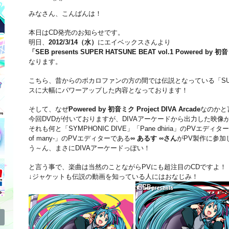
みなさん、こんばんは！
本日はCD発売のお知らせです。
明日、
2012/3/14（水）
にエイベックスさんより
「SEB presents SUPER HATSUNE BEAT vol.1 Powered by 初音
なります。
こちら、昔からのボカロファンの方の間では伝説となっている「SUPER H
スに大幅にパワーアップした内容となっております！
そして、なぜ
Powered by 初音ミク Project DIVA Arcade
なのかと
今回DVDが付いておりますが、DIVAアーケードから出力した映像
それも何と「SYMPHONIC DIVE」「Pane dhiria」のPVエディ
of many-」のPVエディターである
∞ あるす ∞さん
がPV製作に参加
う～ん、まさにDIVAアーケードっぽい！
と言う事で、楽曲は当然のことながらPVにも超注目のCDですよ！
↓ジャケットも伝説の動画を知っている人にはおなじみ！