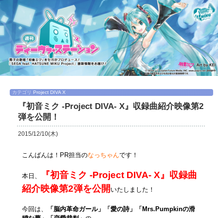
カテゴリ
Project DIVA X
『初音ミク -Project DIVA- X』収録曲紹介映像第2
弾を公開！
2015/12/10(木)
こんばんは！PR担当の
なっちゃん
です！
『初音ミク -Project DIVA- X』収録曲
本日、
紹介映像第2弾を公開
いたしました！
今回は、
「脳内革命ガール」「愛の詩」「Mrs.Pumpkinの滑