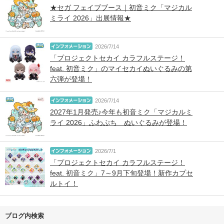
★セガ フェイブブース｜初音ミク「マジカル
ミライ 2026」出展情報★
2026/7/14
「プロジェクトセカイ カラフルステージ！
feat. 初音ミク」のマイセカイぬいぐるみの第
六弾が登場！
2026/7/14
2027年1月発売♪今年も初音ミク「マジカルミ
ライ 2026」ふわぷち ぬいぐるみが登場！
2026/7/1
「プロジェクトセカイ カラフルステージ！
feat. 初音ミク」7～9月下旬登場！新作カプセ
ルトイ！
ブログ内検索