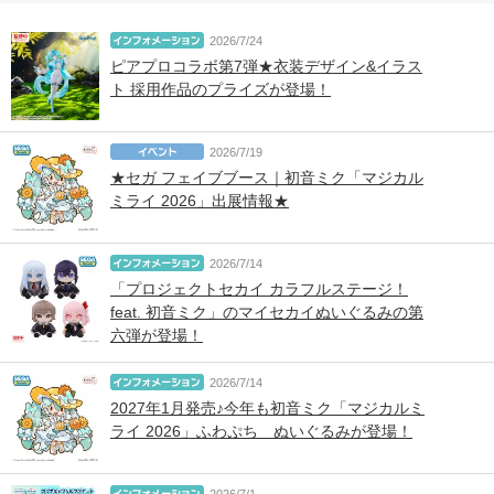
2026/7/24
ピアプロコラボ第7弾★衣装デザイン&イラス
ト 採用作品のプライズが登場！
2026/7/19
★セガ フェイブブース｜初音ミク「マジカル
ミライ 2026」出展情報★
2026/7/14
「プロジェクトセカイ カラフルステージ！
feat. 初音ミク」のマイセカイぬいぐるみの第
六弾が登場！
2026/7/14
2027年1月発売♪今年も初音ミク「マジカルミ
ライ 2026」ふわぷち ぬいぐるみが登場！