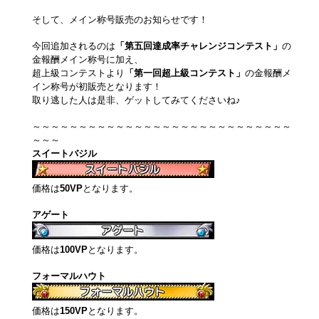
そして、メイン称号販売のお知らせです！
今回追加されるのは
「第五回達成率チャレンジコンテスト」
の
金報酬メイン称号に加え、
超上級コンテストより
「第一回超上級コンテスト」
の金報酬メ
イン称号が初販売となります！
取り逃した人は是非、ゲットしてみてくださいね♪
～～～～～～～～～～～～～～～～～～～～～～～～～～～～
～～～
スイートバジル
価格は
50VP
となります。
アゲート
価格は
100VP
となります。
フォーマルハウト
価格は
150VP
となります。