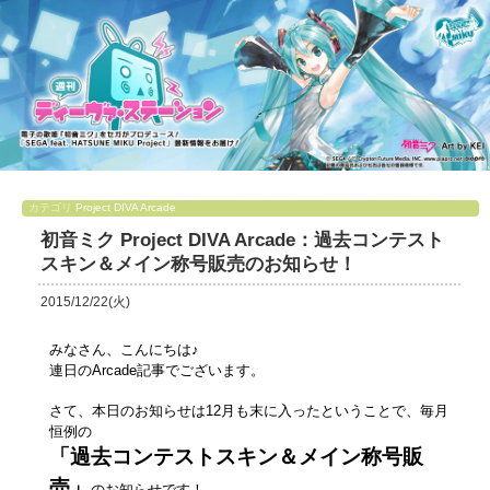
カテゴリ
Project DIVA Arcade
初音ミク Project DIVA Arcade：過去コンテスト
スキン＆メイン称号販売のお知らせ！
2015/12/22(火)
みなさん、こんにちは♪
連日のArcade記事でございます。
さて、本日のお知らせは12月も末に入ったということで、毎月
恒例の
「過去コンテストスキン＆メイン称号販
売」
のお知らせです！