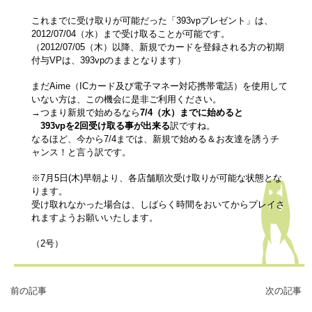
これまでに受け取りが可能だった「393vpプレゼント」は、
2012/07/04（水）まで受け取ることが可能です。
（2012/07/05（木）以降、新規でカードを登録される方の初期
付与VPは、393vpのままとなります）
まだAime（ICカード及び電子マネー対応携帯電話）を使用して
いない方は、この機会に是非ご利用ください。
→つまり新規で始めるなら
7/4（水）までに始めると
393vpを2回受け取る事が出来る
訳ですね。
なるほど、
今から7/4までは、新規で始める＆お友達を誘うチ
ャンス！
と言う訳です。
※7月5日(木)早朝より、各店舗順次受け取りが可能な状態とな
ります。
受け取れなかった場合は、しばらく時間をおいてからプレイさ
れますようお願いいたします。
（2号）
前の記事
次の記事