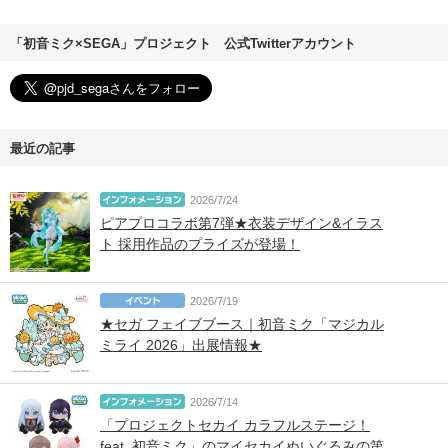
「初音ミク×SEGA」プロジェクト 公式Twitterアカウント
最近の記事
2026/7/24
ピアプロコラボ第7弾★衣装デザイン&イラス
ト 採用作品のプライズが登場！
2026/7/19
★セガ フェイブブース｜初音ミク「マジカル
ミライ 2026」出展情報★
2026/7/14
「プロジェクトセカイ カラフルステージ！
feat. 初音ミク」のマイセカイぬいぐるみの第