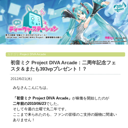
カテゴリ
Project DIVA Arcade
初音ミク Project DIVA Arcade：二周年記念フェ
スタ＆またも393vpプレゼント！？
2012/6/21(木)
みなさんこんにちは。
「初音ミク Project DIVA Arcade」
が稼働を開始したのが
二年前の2010/06/23
でした。
そして今週の土曜で丸二年です。
ここまで来られたのも、ファンの皆様のご支持の賜物に間違い
ありません！