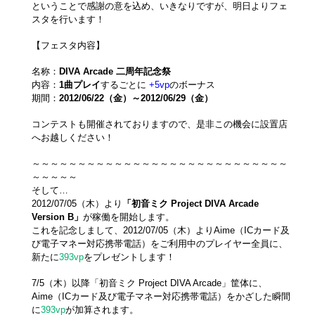
ということで感謝の意を込め、いきなりですが、明日よりフェ
スタを行います！
【フェスタ内容】
名称：
DIVA Arcade 二周年記念祭
内容：
1曲プレイ
するごとに
+5vp
のボーナス
期間：
2012/06/22（金）～2012/06/29（金）
コンテストも開催されておりますので、是非この機会に設置店
へお越しください！
～～～～～～～～～～～～～～～～～～～～～～～～～～～～
～～～～～
そして…
2012/07/05（木）より
「初音ミク Project DIVA Arcade
Version B」
が稼働を開始します。
これを記念しまして、2012/07/05（木）よりAime（ICカード及
び電子マネー対応携帯電話）をご利用中のプレイヤー全員に、
新たに
393vp
をプレゼントします！
7/5（木）以降「初音ミク Project DIVA Arcade」筐体に、
Aime（ICカード及び電子マネー対応携帯電話）をかざした瞬間
に
393vp
が加算されます。