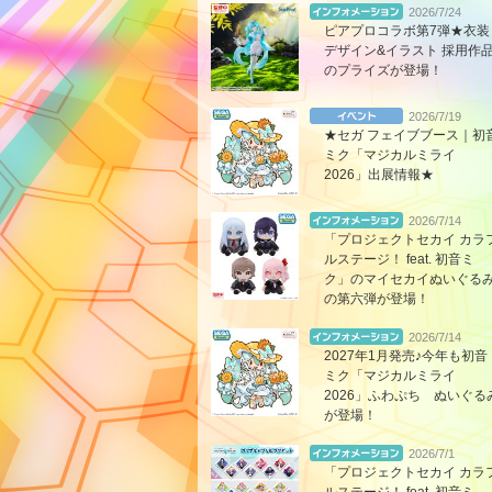
2026/7/24
ピアプロコラボ第7弾★衣装
デザイン&イラスト 採用作
のプライズが登場！
2026/7/19
★セガ フェイブブース｜初
ミク「マジカルミライ
2026」出展情報★
2026/7/14
「プロジェクトセカイ カラ
ルステージ！ feat. 初音ミ
ク」のマイセカイぬいぐる
の第六弾が登場！
2026/7/14
2027年1月発売♪今年も初音
ミク「マジカルミライ
2026」ふわぷち ぬいぐる
が登場！
2026/7/1
「プロジェクトセカイ カラ