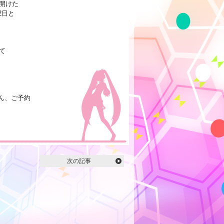
開けた
2日と
て
さん、ご予約
次の記事