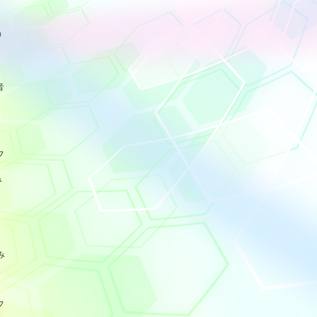
品
音
フ
み
み
フ