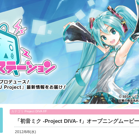
カテゴリ
Project DIVA f/F
「初音ミク -Project DIVA- f」オープニングム
2012/8/8(水)