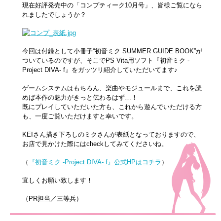
現在好評発売中の「コンプティーク10月号」、皆様ご覧になら
れましたでしょうか？
今回は付録として小冊子“初音ミク SUMMER GUIDE BOOK”が
ついているのですが、そこでPS Vita用ソフト『初音ミク -
Project DIVA- f』をガッツリ紹介していただいてます♪
ゲームシステムはもちろん、楽曲やモジュールまで、これを読
めば本作の魅力がきっと伝わるはず…！
既にプレイしていただいた方も、これから遊んでいただける方
も、一度ご覧いただけますと幸いです。
KEIさん描き下ろしのミクさんが表紙となっておりますので、
お店で見かけた際にはcheckしてみてくださいね。
（
『初音ミク -Project DIVA- f』公式HPはコチラ
）
宜しくお願い致します！
（PR担当／三等兵）