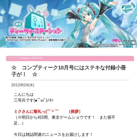
カテゴリ
Project DIVA f/F
☆ コンプティーク10月号にはステキな付録小冊
子が！ ☆
2012/9/19(水)
こんにちは
三等兵です(●´ﾟωﾟ)ﾉﾖｯ
ミクさんに敬礼っ(￣＾￣ゞ （挨拶）
（※明日から4日間、東京ゲームショウです！ また寝不
足…）
今日は雑誌関連のニュースをお届けします！