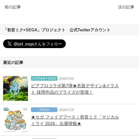
前の記事
次の記事
「初音ミク×SEGA」プロジェクト 公式Twitterアカウント
最近の記事
2026/7/24
ピアプロコラボ第7弾★衣装デザイン&イラス
ト 採用作品のプライズが登場！
2026/7/19
★セガ フェイブブース｜初音ミク「マジカル
ミライ 2026」出展情報★