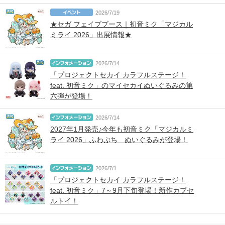
2026/7/19
★セガ フェイブブース｜初音ミク「マジカル
ミライ 2026」出展情報★
2026/7/14
「プロジェクトセカイ カラフルステージ！
feat. 初音ミク」のマイセカイぬいぐるみの第
六弾が登場！
2026/7/14
2027年1月発売♪今年も初音ミク「マジカルミ
ライ 2026」ふわぷち ぬいぐるみが登場！
2026/7/1
「プロジェクトセカイ カラフルステージ！
feat. 初音ミク」7～9月下旬登場！新作カプセ
ルトイ！