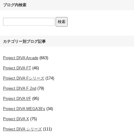
ブログ内検索
カテゴリー別ブログ記事
Project DIVA Arcade
(663)
Project DIVA FT
(46)
Project DIVA Fシリーズ
(174)
Project DIVA F 2nd
(79)
Project DIVA f/F
(95)
Project DIVA MEGA39’s
(34)
Project DIVA X
(75)
Project DIVA シリーズ
(111)