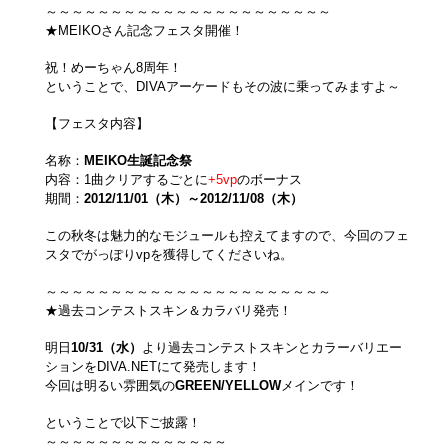
～～～～～～～～～～～～～～～～～～～～～～
★MEIKOさん記念フェスタ開催！
祝！めーちゃん8周年！
ということで、DIVAアーケードもその波に乗ってみますよ～
【フェスタ内容】
名称：
MEIKO生誕記念祭
内容：1曲クリアするごとに
+5vp
のボーナス
期間：
2012/11/01（木）～2012/11/08（木）
この秋冬は魅力的なモジュールも控えてますので、今回のフェ
スタでがっぽりvpを獲得してくださいね。
～～～～～～～～～～～～～～～～～～～～～～
★過去コンテストスキン＆カラバリ発売！
明日
10/31（水）
より過去コンテストスキンとカラーバリエー
ションをDIVA.NETにて発売します！
今回は明るい雰囲気の
GREEN/YELLOW
メインです！
ということで以下ご披露！
～～～～～～～～～～～～～～