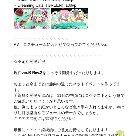
・Dreaming Cats（GREEN）100vp
～～～～～～～～～～～～～～
PV、コスチュームに合わせて使ってみてくださいね。
～～～～～～～～～～～～～～～～～～～～～～
☆不定期開発近況
現在
ver.B Rev.2
をこっそり開発中だったりします。
ちょっと今までとは趣向の違ったネットイベントを作ってま
す。
問題無く開発が進めば、11月の中頃にはロケテストという形で
ご確認いただけようかと思います。
他、例によって細かいところなど色々手を入れてますが、やは
り注目は楽曲やモジュールのデータでしょうか。
この冬の展開には御期待ください！
最後に・・・・継続的にご意見お待ちしております！
→DIVA.NETのご意見コーナーからの投稿は全て拝見させてい