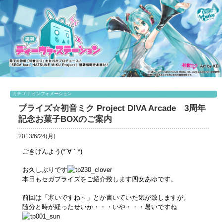
カテゴリ
インフォメーション
プライズ☆初音ミク Project DIVA Arcade 3周年
記念お菓子BOXのご案内
2013/6/24(月)
ごきげんよう(*´∀｀*)
お久しぶりです
本日もセガプライズをご紹介致します四女あゆです。
前回は「寒いですね～」とか書いていた気が致しますが。
随分と時が経ったせいか・・・いや・・・暑いですね