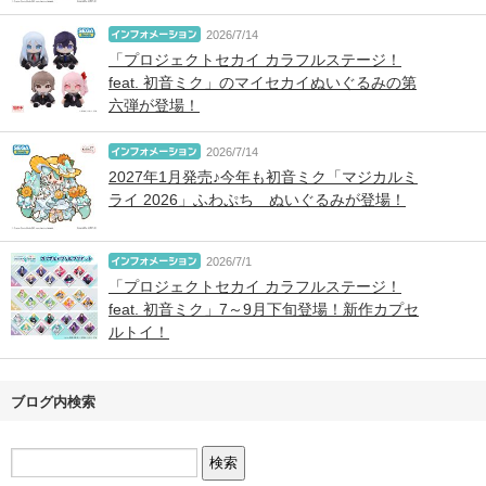
2026/7/14
「プロジェクトセカイ カラフルステージ！
feat. 初音ミク」のマイセカイぬいぐるみの第
六弾が登場！
2026/7/14
2027年1月発売♪今年も初音ミク「マジカルミ
ライ 2026」ふわぷち ぬいぐるみが登場！
2026/7/1
「プロジェクトセカイ カラフルステージ！
feat. 初音ミク」7～9月下旬登場！新作カプセ
ルトイ！
ブログ内検索