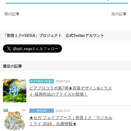
前の記事
次の記事
「初音ミク×SEGA」プロジェクト 公式Twitterアカウント
最近の記事
2026/7/24
ピアプロコラボ第7弾★衣装デザイン&イラス
ト 採用作品のプライズが登場！
2026/7/19
★セガ フェイブブース｜初音ミク「マジカル
ミライ 2026」出展情報★