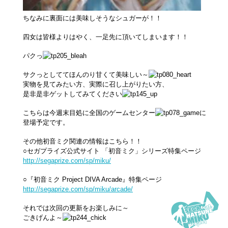
ちなみに裏面には美味しそうなシュガーが！！
四女は皆様よりはやく、一足先に頂いてしまいます！！
パクっ
サクっとしててほんのり甘くて美味しい～
実物を見てみたい方、実際に召し上がりたい方、
是非是非ゲットしてみてください
こちらは今週末目処に全国のゲームセンター
に
登場予定です。
その他初音ミク関連の情報はこちら！！
○セガプライズ公式サイト 「初音ミク」シリーズ特集ページ
http://segaprize.com/sp/miku/
○『初音ミク Project DIVA Arcade』特集ページ
http://segaprize.com/sp/miku/arcade/
それでは次回の更新をお楽しみに～
ごきげんよ～