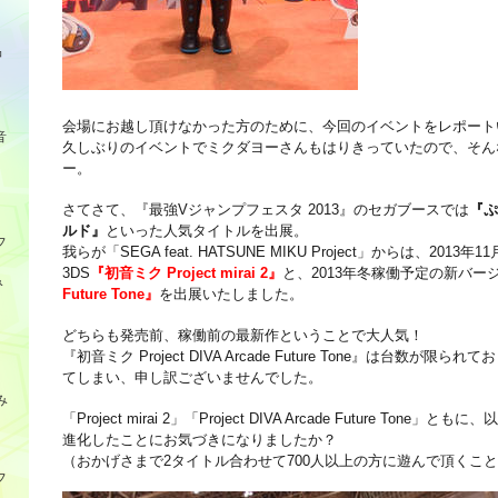
品
会場にお越し頂けなかった方のために、今回のイベントをレポート
音
久しぶりのイベントでミクダヨーさんもはりきっていたので、そん
ー。
さてさて、『最強Vジャンプフェスタ 2013』のセガブースでは
『ぷ
ルド』
といった人気タイトルを出展。
フ
我らが「SEGA feat. HATSUNE MIKU Project」からは、2
3DS
『初音ミク Project mirai 2』
と、2013年冬稼働予定の新バー
み
Future Tone』
を出展いたしました。
どちらも発売前、稼働前の最新作ということで大人気！
『初音ミク Project DIVA Arcade Future Tone』は台数
てしまい、申し訳ございませんでした。
み
「Project mirai 2」「Project DIVA Arcade Future T
進化したことにお気づきになりましたか？
（おかげさまで2タイトル合わせて700人以上の方に遊んで頂くこ
フ