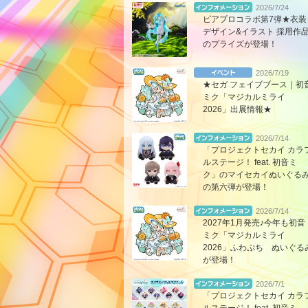
2026/7/24
ピアプロコラボ第7弾★衣装
デザイン&イラスト 採用作
のプライズが登場！
2026/7/19
★セガ フェイブブース｜初
ミク「マジカルミライ
2026」出展情報★
2026/7/14
「プロジェクトセカイ カラ
ルステージ！ feat. 初音ミ
ク」のマイセカイぬいぐる
の第六弾が登場！
2026/7/14
2027年1月発売♪今年も初音
ミク「マジカルミライ
2026」ふわぷち ぬいぐる
が登場！
2026/7/1
「プロジェクトセカイ カラ