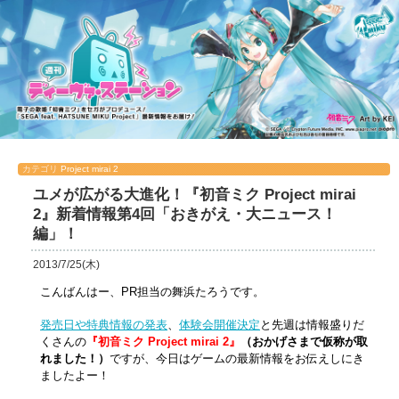
カテゴリ
Project mirai 2
ユメが広がる大進化！『初音ミク Project mirai
2』新着情報第4回「おきがえ・大ニュース！
編」！
2013/7/25(木)
こんばんはー、PR担当の舞浜たろうです。
発売日や特典情報の発表
、
体験会開催決定
と先週は情報盛りだ
くさんの
『初音ミク Project mirai 2』
（おかげさまで仮称が取
れました！）
ですが、今日はゲームの最新情報をお伝えしにき
ましたよー！