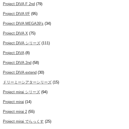
Project DIVA F 2nd
(79)
Project DIVA f/F
(95)
Project DIVA MEGA39’s
(34)
Project DIVA X
(75)
Project DIVA シリーズ
(111)
Project DIVA
(8)
Project DIVA 2nd
(58)
Project DIVA extend
(30)
ドリーミーシアターシリーズ
(15)
Project mirai シリーズ
(94)
Project mirai
(14)
Project mirai 2
(55)
Project mirai でらっくす
(25)