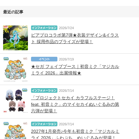
最近の記事
2026/7/24
ピアプロコラボ第7弾★衣装デザイン&イラス
ト 採用作品のプライズが登場！
2026/7/19
★セガ フェイブブース｜初音ミク「マジカル
ミライ 2026」出展情報★
2026/7/14
「プロジェクトセカイ カラフルステージ！
feat. 初音ミク」のマイセカイぬいぐるみの第
六弾が登場！
2026/7/14
2027年1月発売♪今年も初音ミク「マジカルミ
ライ 2026」ふわぷち ぬいぐるみが登場！