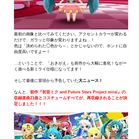
最初の画像と比べてみてください。アクセントカラーが変わる
だけで、ガラッと印象が変わりますよね…！
色は「決められた◯色から～」とかじゃないので、ホントに自
由度高いですよー！
…ということで、「おきがえ」も前作から大幅に進化！ながー
く遊べる新ミライ仕様になってます！
そして最後に冒頭から予告していた
大ニュース！
なんと、
前作『初音ミク and Future Stars Project mirai』の
収録楽曲21曲とコスチュームすべてが、再収録されることが決
定しました！！！