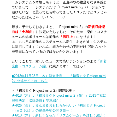
ームシステムを体験しちゃうと、正直ややの物足りなさを感じ
ていまして……システムだけ「Project mirai 2」バージョンで
遊びたいなーと思ってたら叶ってました！ユメだけどユメじゃ
なかったばんじゃーい！ヽ(´ー｀)ノ
最後に予告しておきますと、「Project mirai 2」の
新規収録楽
曲は「全26曲」
に決定いたしました！そのため、楽曲・コスチ
ュームの総ボリュームは前作の
「倍以上」
になります！
あ、もちろん前作のコスチュームも新生「おきがえ」システム
に対応してます！たぶん、組み合わせの妄想だけで気づいたら
発売日になっているのではないかと思います！
ということで、嬉しいニュースで高いテンションのまま
「新着
楽曲・コスチューム編」
に続きます！ ではっ！
■2013年11月28日（木）発売決定！ 『初音ミク Project mirai
2』公式サイトはこちら
＜『初音ミク Project mirai 2』関連記事＞
★4/18（木）：『初音ミク Project mirai 2（仮）』2013年秋に
発売決定！収録楽曲も早速紹介！
★4/26（金）：まんまるおもしろかわいい『初音ミク Project
mirai 2（仮）』の動画を初公開ダヨー！
★6/13（木）：新しくなった「リズムゲーム」を詳しく紹介！