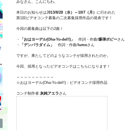
みなさん、こんにちわ。
本日のお知らせは2
013/8/28（水）～10/7（月）
に行われた
第1回ビデオコンテ募集の二次募集採用作品の発表
です！
今回の募集曲は以下の2曲！
・
「おはヨーデル(Oha-Yo-del!!)」
作詞・作曲/
爆弾ポピー
さん
・
「デンパラダイム」
作詞・作曲/
lumo
さん
ですが、果たしてどのようなコンテが採用されたのか。
今回、採用となったビデオコンテはこちらになります！
～～～～～～～～～～
☆おはヨーデル(Oha-Yo-del!!)：ビデオコンテ採用作品
コンテ制作者:
灰純アエラ
さん