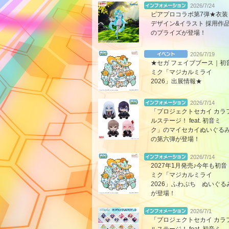
2026/7/24
ピアプロコラボ第7弾★衣装
デザイン&イラスト 採用作
のプライズが登場！
2026/7/19
★セガ フェイブブース｜初
ミク「マジカルミライ
2026」出展情報★
2026/7/14
「プロジェクトセカイ カラ
ルステージ！ feat. 初音ミ
ク」のマイセカイぬいぐる
の第六弾が登場！
2026/7/14
2027年1月発売♪今年も初音
ミク「マジカルミライ
2026」ふわぷち ぬいぐる
が登場！
2026/7/1
「プロジェクトセカイ カラ