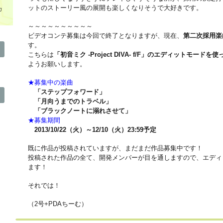
ットのストーリー風の展開も楽しくなりそうで大好きです。
カ
～～～～～～～～～～
ビデオコンテ募集は今回で終了となりますが、現在、
第二次採用楽
す。
こちらは
「初音ミク -Project DIVA- f/F」のエディットモードを使
ようお願いします。
★募集中の楽曲
「ステップフォワード」
「月向うまでのトラベル」
「ブラックノートに溺れさせて」
★募集期間
2013/10/22（火）～12/10（火）23:59予定
既に作品が投稿されていますが、まだまだ作品募集中です！
投稿された作品の全て、開発メンバーが目を通しますので、エディ
ます！
それでは！
（2号+PDAちーむ）