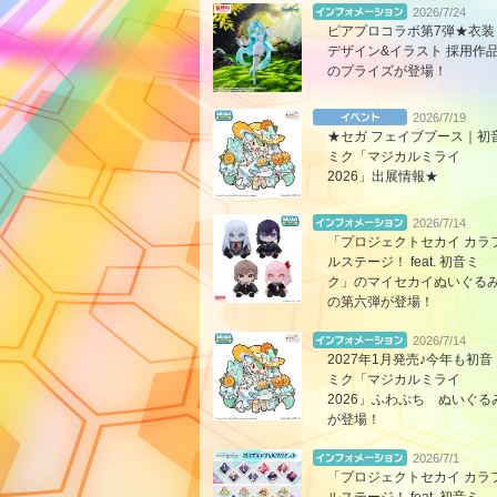
2026/7/24
ピアプロコラボ第7弾★衣装
デザイン&イラスト 採用作
のプライズが登場！
2026/7/19
★セガ フェイブブース｜初
ミク「マジカルミライ
2026」出展情報★
2026/7/14
「プロジェクトセカイ カラ
ルステージ！ feat. 初音ミ
ク」のマイセカイぬいぐる
の第六弾が登場！
2026/7/14
2027年1月発売♪今年も初音
ミク「マジカルミライ
2026」ふわぷち ぬいぐる
が登場！
2026/7/1
「プロジェクトセカイ カラ