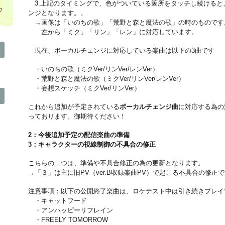
3.上記のタイミングで、色がついている箇所をタッチし続けると
カ
ンジとなります。。
→画像は「いのちの歌」「荒野と森と魔法の歌」の時のものです
左から「ミク」「リン」「レン」に対応しています。
現在、ボーカルチェンジに対応している楽曲は以下の3曲です
・いのちの歌（ミクVer/リンVer/レンVer）
・荒野と森と魔法の歌（ミクVer/リンVer/レンVer）
・妄想スケッチ（ミクVer/リンVer）
これから追加が予定されている
ボーカルチェンジ曲
に対応する為の
っております。御期待ください！
2：今後追加予定の配信楽曲の準備
3：キャラクターの視線制御の不具合の修正
こちらの二つは、準備や不具合修正の為の更新となります。
→「３」は主に旧PV（ver.B収録楽曲PV）で起こる不具合の修正
注意事項：以下の公開終了楽曲は、ロケテスト中は引き続きプレイ
・キャットフード
・アンハッピーリフレイン
・FREELY TOMORROW