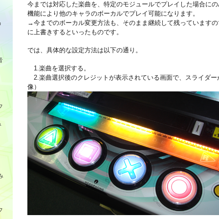
今までは対応した楽曲を、特定のモジュールでプレイした場合にの
機能により他のキャラのボーカルでプレイ可能になります。
品
→今までのボーカル変更方法も、そのまま継続して残っていますの
に上書きするといったものです。
では、具体的な設定方法は以下の通り。
音
1.楽曲を選択する。
2.楽曲選択後のクレジットが表示されている画面で、スライダー
像）
フ
み
み
フ