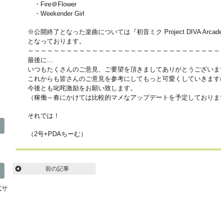
・Fire＠Flower
・Weekender Girl
※公開終了となった楽曲については『初音ミク Project DIVA Arcade
となっております。
～～～～～～～～～～～～～～～～～～～～～～～～～～～～～～
最後に…
いつもたくさんのご意見、ご要望を頂きましてありがとうございま
これからも皆さんのご意見を参考にしてもっと可愛くしていきます
今後とも叱咤激励をお願い致します。
（稼働～春にかけては比較的マメなアップデートを予定しておりま
それでは！
（2号+PDAちーむ）
前の記事
公式サ