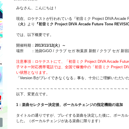
みなさん、こんにちは！
現在、ロケテストが行われている『初音ミク Project DIVA Arcade F
（火）
より
『初音ミク Project DIVA Arcade Future Tone REVIS
では、以下概要です。
開催時期：
2013/11/12(火）～
場所 ：池袋GiGO / クラブ セガ 秋葉原 新館 / クラブ セガ 新
注意事項：ロケテストにて、「初音ミク Project DIVA Arcade Fu
子マネー対応携帯電話では、全国で稼働中の「初音ミク Project DIVA A
い状態となります。
「Version Bがプレイできなくなる」事を、十分にご理解いただ
～～～～～～～～～～～～～～～～～～～～～～～～～～～～～～
以下、変更点です。
1：楽曲セレクター決定後、ボーカルチェンジの指定機能の追加
タイトルの通りですが、プレイする楽曲を決定した後に、ボーカル
した。（ボーカルチェンジがある楽曲に限ります）