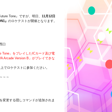
uture Tone』ですが、明日、
11月12日
ION1』
のロケテストが開催となります。
宿西口
ture Tone」をプレイしたICカード及び電
rcade Version B」がプレイできな
いた上でロケテストに参加ください。
～～～
を変更する隠しコマンドが追加されま