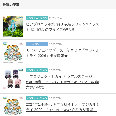
最近の記事
2026/7/24
ピアプロコラボ第7弾★衣装デザイン&イラス
ト 採用作品のプライズが登場！
2026/7/19
★セガ フェイブブース｜初音ミク「マジカル
ミライ 2026」出展情報★
2026/7/14
「プロジェクトセカイ カラフルステージ！
feat. 初音ミク」のマイセカイぬいぐるみの第
六弾が登場！
2026/7/14
2027年1月発売♪今年も初音ミク「マジカルミ
ライ 2026」ふわぷち ぬいぐるみが登場！