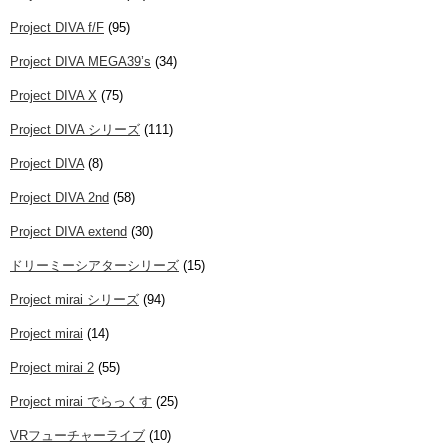
Project DIVA f/F
(95)
Project DIVA MEGA39’s
(34)
Project DIVA X
(75)
Project DIVA シリーズ
(111)
Project DIVA
(8)
Project DIVA 2nd
(58)
Project DIVA extend
(30)
ドリーミーシアターシリーズ
(15)
Project mirai シリーズ
(94)
Project mirai
(14)
Project mirai 2
(55)
Project mirai でらっくす
(25)
VRフューチャーライブ
(10)