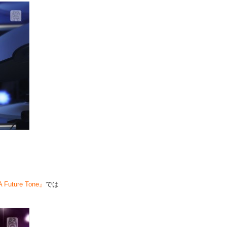
uture Tone』
では