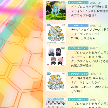
2026/7/24
ピアプロコラボ第7弾★衣装
デザイン&イラスト 採用作
のプライズが登場！
2026/7/19
★セガ フェイブブース｜初
ミク「マジカルミライ
2026」出展情報★
2026/7/14
「プロジェクトセカイ カラ
ルステージ！ feat. 初音ミ
ク」のマイセカイぬいぐる
の第六弾が登場！
2026/7/14
2027年1月発売♪今年も初音
ミク「マジカルミライ
2026」ふわぷち ぬいぐる
が登場！
2026/7/1
「プロジェクトセカイ カラ