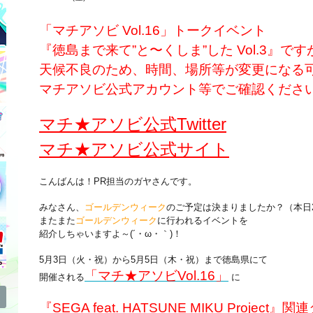
「マチアソビ Vol.16」トークイベント
『徳島まで来て”と〜くしま”した Vol.3』です
天候不良のため、時間、場所等が変更になる
マチアソビ公式アカウント等でご確認くださ
マチ★アソビ公式Twitter
マチ★アソビ公式サイト
こんばんは！PR担当のガヤさんです。
みなさん、
ゴールデンウィーク
のご予定は決まりましたか？（本日
またまた
ゴールデンウィーク
に行われるイベントを
紹介しちゃいますよ～(´・ω・｀)！
5月3日（火・祝）から5月5日（木・祝）まで徳島県にて
「マチ★アソビVol.16」
開催される
に
『SEGA feat. HATSUNE MIKU Proje