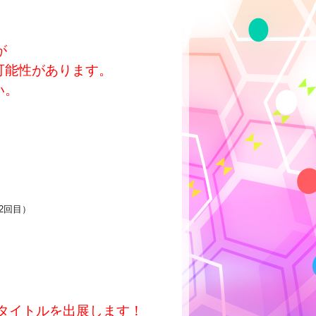
が
可能性があります。
い。
2回目）
ct』関連タイトルを出展します！