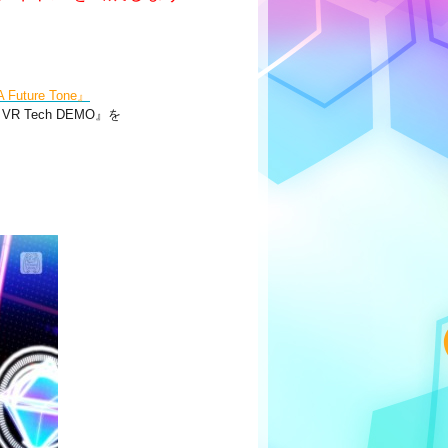
uture Tone』
: VR Tech DEMO』を