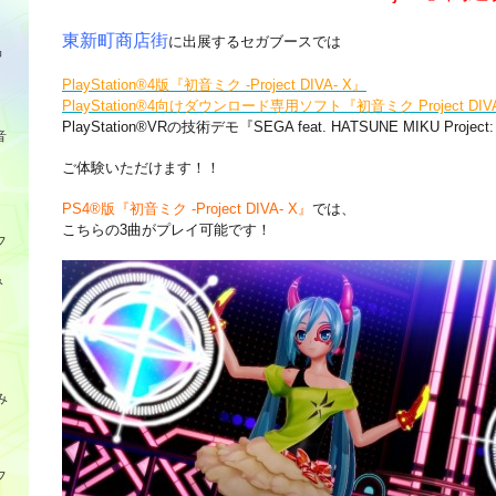
東新町商店街
に出展するセガブースでは
品
PlayStation®4版『初音ミク -Project DIVA- X』
PlayStation®4向けダウンロード専用ソフト『初音ミク Project DIVA F
PlayStation®VRの技術デモ『SEGA feat. HATSUNE MIKU Project
音
ご体験いただけます！！
PS4®版『初音ミク -Project DIVA- X』
では、
こちらの3曲がプレイ可能です！
フ
み
み
フ