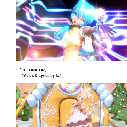
↑「DECORATOR」
（Music & Lyrics by kz）