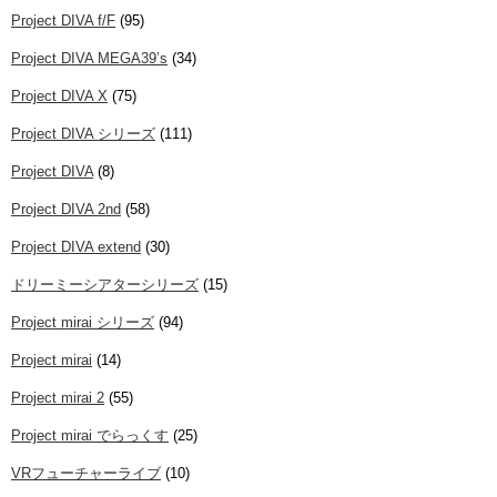
Project DIVA f/F
(95)
Project DIVA MEGA39’s
(34)
Project DIVA X
(75)
Project DIVA シリーズ
(111)
Project DIVA
(8)
Project DIVA 2nd
(58)
Project DIVA extend
(30)
ドリーミーシアターシリーズ
(15)
Project mirai シリーズ
(94)
Project mirai
(14)
Project mirai 2
(55)
Project mirai でらっくす
(25)
VRフューチャーライブ
(10)