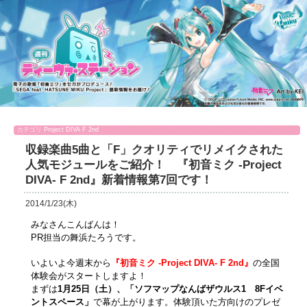
カテゴリ
Project DIVA F 2nd
収録楽曲5曲と「F」クオリティでリメイクされた
人気モジュールをご紹介！ 『初音ミク -Project
DIVA- F 2nd』新着情報第7回です！
2014/1/23(木)
みなさんこんばんは！
PR担当の舞浜たろうです。
いよいよ今週末から
『初音ミク -Project DIVA- F 2nd』
の全国
体験会がスタートしますよ！
まずは
1月25日（土）、「ソフマップなんばザウルス1 8Fイベ
ントスペース」
で幕が上がります。体験頂いた方向けのプレゼ