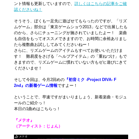
ント情報も更新していますので、
詳しくはこちらの記事をご確
認くださいね！
そうそう、ぼくも一足先に遊ばせてもらったのですが、「リズ
ムゲーム」部分は「東京ゲームショウ2013」などで出展したも
のから、さらにチューニングが施されていましたよー！ 楽曲
も自信をもってオススメできますので、お時間に余裕ありまし
たら複数曲お試ししてみてくださいねー！
さらに、リズムゲームのアイテムもすべてお使いいただけま
す！ 難易度をさげる「ヘルプアイテム」の「重ねづけ」もで
きますので、リズムゲームに慣れていない方もゼヒ遊びにきて
くださいませ！
そして今回は、今月2回めの
『初音ミク -Project DIVA- F
2nd』の新着ゲーム情報
ですよー！
ということで、早速ですがまいりましょう、新着楽曲・モジュ
ールのご紹介っ！
本日の1曲めはこちらっ！
『メテオ』
（アーティスト：じょん）