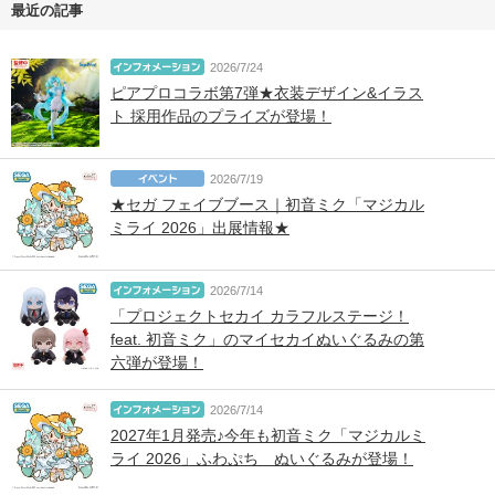
最近の記事
2026/7/24
ピアプロコラボ第7弾★衣装デザイン&イラス
ト 採用作品のプライズが登場！
2026/7/19
★セガ フェイブブース｜初音ミク「マジカル
ミライ 2026」出展情報★
2026/7/14
「プロジェクトセカイ カラフルステージ！
feat. 初音ミク」のマイセカイぬいぐるみの第
六弾が登場！
2026/7/14
2027年1月発売♪今年も初音ミク「マジカルミ
ライ 2026」ふわぷち ぬいぐるみが登場！