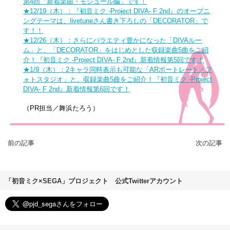
第4回「新着楽曲・モジュール編」です！
★12/19（木）：『初音ミク -Project DIVA- F 2nd』のオープニ
ングテーマは、livetuneさん書き下ろしの「DECORATOR」で
す！！
★12/26（木）：さらにバラエティ豊かになった「DIVAルー
ム」と、「DECORATOR」をはじめとした収録楽曲5曲をご紹
介！『初音ミク -Project DIVA- F 2nd』新着情報第5回です！
★1/9（木）：2キャラ同時表示も可能な「ARポートレート／フ
ォトスタジオ」と、収録楽曲5曲をご紹介！『初音ミク -Project
DIVA- F 2nd』新着情報第6回です！
（PR担当／舞浜たろう）
前の記事
次の記事
「初音ミク×SEGA」プロジェクト 公式Twitterアカウント