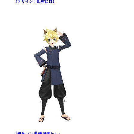
（デザイン：田村ヒロ）
『鏡音レン 藍鉄 妖狐Ver.』