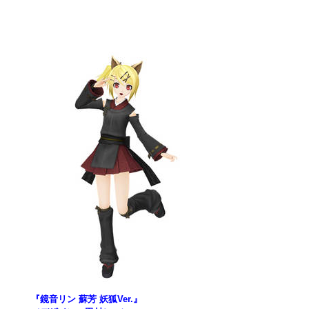
『鏡音リン 蘇芳 妖狐Ver.』