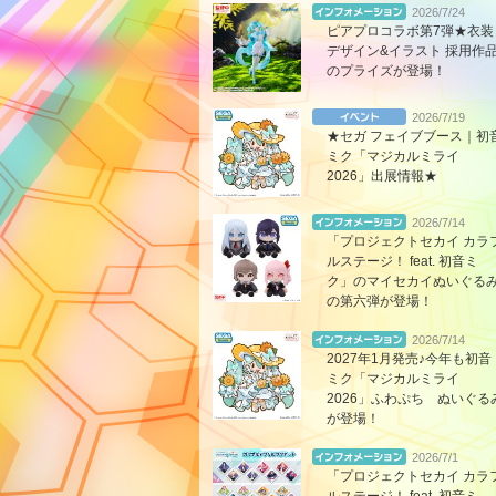
2026/7/24
ピアプロコラボ第7弾★衣装
デザイン&イラスト 採用作
のプライズが登場！
2026/7/19
★セガ フェイブブース｜初
ミク「マジカルミライ
2026」出展情報★
2026/7/14
「プロジェクトセカイ カラ
ルステージ！ feat. 初音ミ
ク」のマイセカイぬいぐる
の第六弾が登場！
2026/7/14
2027年1月発売♪今年も初音
ミク「マジカルミライ
2026」ふわぷち ぬいぐる
が登場！
2026/7/1
「プロジェクトセカイ カラ