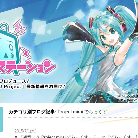
カテゴリ別ブログ記事:
Project mirai でらっくす
2015/7/1(水)
『初音ミク Project mirai でらっくす』テーマ「でらっく