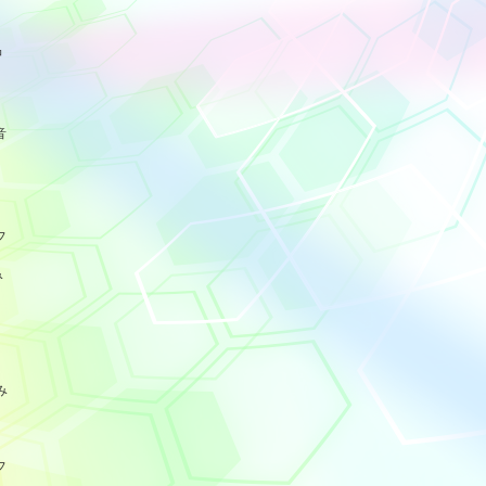
品
音
フ
み
み
フ