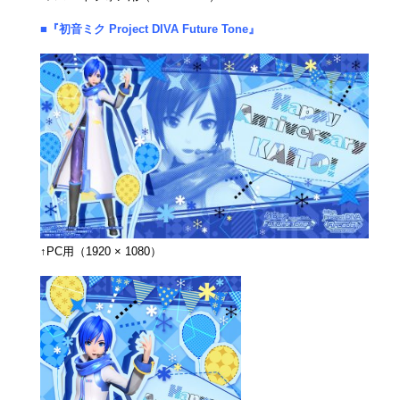
■『初音ミク Project DIVA Future Tone』
↑PC用（1920 × 1080）