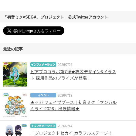
「初音ミク×SEGA」プロジェクト 公式Twitterアカウント
最近の記事
2026/7/24
ピアプロコラボ第7弾★衣装デザイン&イラス
ト 採用作品のプライズが登場！
2026/7/19
★セガ フェイブブース｜初音ミク「マジカル
ミライ 2026」出展情報★
2026/7/14
「プロジェクトセカイ カラフルステージ！