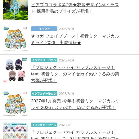
ピアプロコラボ第7弾★衣装デザイン&イラス
ト 採用作品のプライズが登場！
2026/7/19
★セガ フェイブブース｜初音ミク「マジカル
ミライ 2026」出展情報★
2026/7/14
「プロジェクトセカイ カラフルステージ！
feat. 初音ミク」のマイセカイぬいぐるみの第
六弾が登場！
2026/7/14
2027年1月発売♪今年も初音ミク「マジカルミ
ライ 2026」ふわぷち ぬいぐるみが登場！
2026/7/1
「プロジェクトセカイ カラフルステージ！
feat. 初音ミク」7～9月下旬登場！新作カプセ