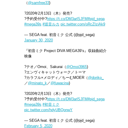
（
@samfree33
)
?2020年2月13日（木）発売?
?予約受付中?
https://t.co/DM3arlSJFM
#pjd_sega
#mega39s
#巡音ルカ
pic.twitter.com/oRcZIziAk9
— SEGA feat. 初音ミク 公式 (@pjd_sega)
January 30, 2020
『初音ミク Project DIVA MEGA39’s』収録曲紹介
映像
?テオ／Omoi、Sakurai（
@Omoi3965
)
?エンヴィキャットウォーク／トーマ
?カラフル×メロディ／ちーむMOER（
@doriko_
／
@minato_k
／
@fuwacina
)
?2020年2月13日（木）発売?
?予約受付中?
https://t.co/DM3arlSJFM
#pjd_sega
#mega39s
#初音ミク
pic.twitter.com/hdyUBQonwY
— SEGA feat. 初音ミク 公式 (@pjd_sega)
February 5, 2020