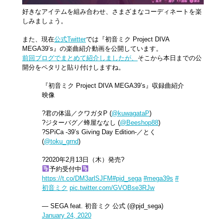
好きなアイテムを組み合わせ、さまざまなコーディネートを楽
しみましょう。
また、現在
公式Twitter
では『初音ミク Project DIVA
MEGA39’s』の楽曲紹介動画を公開しています。
前回ブログでまとめて紹介しましたが、
そこから本日までの公
開分をペタリと貼り付けしますね。
『初音ミク Project DIVA MEGA39’s』収録曲紹介
映像
?君の体温／クワガタP (
@kuwagataP
)
?ジターバグ／蜂屋ななし (
@Beeshop88
)
?SPiCa -39’s Giving Day Edition-／とく
(
@toku_grnd
)
?2020年2月13日（木）発売?
予約受付中
https://t.co/DM3arlSJFM
#pjd_sega
#mega39s
#
初音ミク
pic.twitter.com/GVOBse3RJw
— SEGA feat. 初音ミク 公式 (@pjd_sega)
January 24, 2020