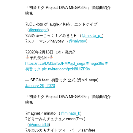
『初音ミク Project DIVA MEGA39’s』収録曲紹介
映像
?LOL -lots of laugh-／KeN、エンドケイプ
（
@endcape
)
?39みゅーじっく！／みきとP （
@mikito_p_
)
?スノーマン／halyosy （
@halyosy
)
?2020年2月13日（木）発売?
予約受付中
https://t.co/DM3arlSJFM
#pjd_sega
#mega39s
#
初音ミク
pic.twitter.com/pzN8UIZP0s
— SEGA feat. 初音ミク 公式 (@pjd_sega)
January 29, 2020
『初音ミク Project DIVA MEGA39’s』収録曲紹介
映像
?magnet／minato （
@minato_k
)
?どりーみんチュチュ／emon(Tes.)
（
@emon316
)
?ルカルカ★ナイトフィーバー／samfree