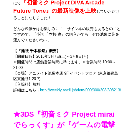
『初音ミク Project DIVA Arcade
にて
Future Tone』の最新映像を上映
していただけ
ることになりました！
どんな映像かはお楽しみに！ サイン本の販売もあるとのこと
ですので、『小説 千本桜 参』の購入がてら、ぜひ池袋に足を
運んでくださいね～。
【『池袋 千本桜祭』概要】
【開催日時】2015年3月7日(土)～3月9日(月)
※開催時間は店舗営業時間に準じます。※営業時間:10:00～
21:00
【会場】アニメイト池袋本店 9F イベントフロア (東京都豊島
区東池袋1-20-7)
【入場料】無料
詳細はこちら→
http://weekly.ascii.jp/elem/000/000/308/308213/
★3DS『初音ミク Project mirai
でらっくす』が『ゲームの電撃