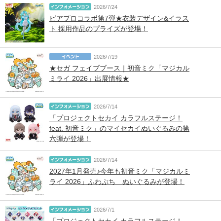
2026/7/24
ピアプロコラボ第7弾★衣装デザイン&イラス
ト 採用作品のプライズが登場！
2026/7/19
★セガ フェイブブース｜初音ミク「マジカル
ミライ 2026」出展情報★
2026/7/14
「プロジェクトセカイ カラフルステージ！
feat. 初音ミク」のマイセカイぬいぐるみの第
六弾が登場！
2026/7/14
2027年1月発売♪今年も初音ミク「マジカルミ
ライ 2026」ふわぷち ぬいぐるみが登場！
2026/7/1