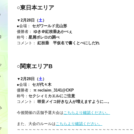
○東日本エリア
品
▼2月28日（
土
）
●会場：
セガワールド北山形
優勝者：
ゆき＠紅枝垂あかべぇ
音
称号：
星屑ボレロの調べ
コメント：
紅枝垂 平仮名で書くとべにしだれ
フ
○関東エリアB
み
▼2月28日（
土
）
●会場：
セガ代々木
優勝者：
π reclaim_3141@CKP
称号：
セクシィミカエルにご注意
コメント：
咲音メイコ好きな人が増えますように…。
み
今後開催の店舗予選大会は
こちらより確認ください。
また、大会のルールは
こちらより確認ください。
フ
～～～～～～～～～～～～～～～～～～～～～～～～～～～～～～