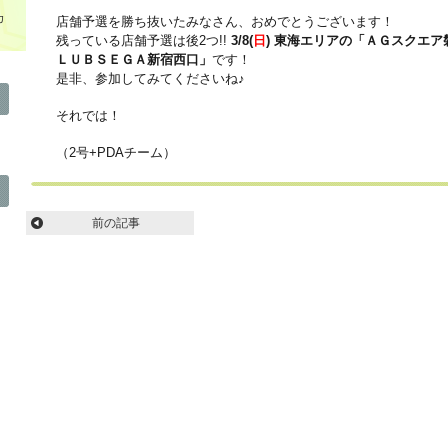
カ
店舗予選を勝ち抜いたみなさん、おめでとうございます！
残っている店舗予選は後2つ!!
3/8(
日
) 東海エリアの「ＡＧスクエア
ＬＵＢＳＥＧＡ新宿西口」
です！
是非、参加してみてくださいね♪
それでは！
（2号+PDAチーム）
前の記事