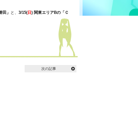
磐田」
と、
3/15(
日
) 関東エリアBの「Ｃ
次の記事