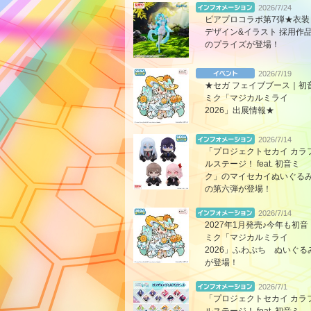
2026/7/24
ピアプロコラボ第7弾★衣装
デザイン&イラスト 採用作
のプライズが登場！
2026/7/19
★セガ フェイブブース｜初
ミク「マジカルミライ
2026」出展情報★
2026/7/14
「プロジェクトセカイ カラ
ルステージ！ feat. 初音ミ
ク」のマイセカイぬいぐる
の第六弾が登場！
2026/7/14
2027年1月発売♪今年も初音
ミク「マジカルミライ
2026」ふわぷち ぬいぐる
が登場！
2026/7/1
「プロジェクトセカイ カラ