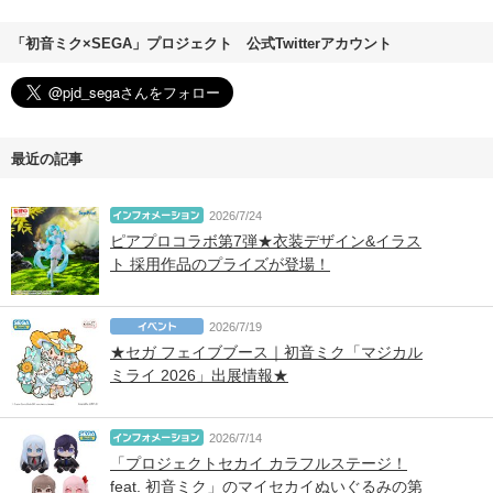
「初音ミク×SEGA」プロジェクト 公式Twitterアカウント
最近の記事
2026/7/24
ピアプロコラボ第7弾★衣装デザイン&イラス
ト 採用作品のプライズが登場！
2026/7/19
★セガ フェイブブース｜初音ミク「マジカル
ミライ 2026」出展情報★
2026/7/14
「プロジェクトセカイ カラフルステージ！
feat. 初音ミク」のマイセカイぬいぐるみの第