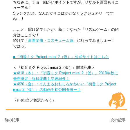
ちなみに、チョー細かいポイントですが、リザルト画面もリニ
ューアル！
Sランクだと、なんだかそこはかとなくラグジュアリーです
ね…！
……と、駆け足でしたが、新しくなった「リズムゲーム」の紹
介はここまで！
続けて
「新着楽曲・コスチューム編」
に行ってみましょー！
ではっ。
■『初音ミク Project mirai 2（仮）』公式サイトはこちら
＜『初音ミク Project mirai 2（仮）』関連記事＞
★4/18（木）：『初音ミク Project mirai 2（仮）』2013年秋に
発売決定！収録楽曲も早速紹介！
★4/26（金）：まんまるおもしろかわいい『初音ミク Project
mirai 2（仮）』の動画を初公開ダヨー！
（PR担当／舞浜たろう）
前の記事
次の記事