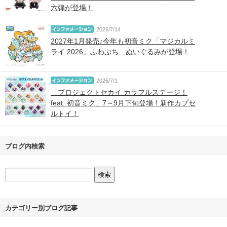
六弾が登場！
2026/7/14
2027年1月発売♪今年も初音ミク「マジカルミ
ライ 2026」ふわぷち ぬいぐるみが登場！
2026/7/1
「プロジェクトセカイ カラフルステージ！
feat. 初音ミク」7～9月下旬登場！新作カプセ
ルトイ！
ブログ内検索
カテゴリー別ブログ記事