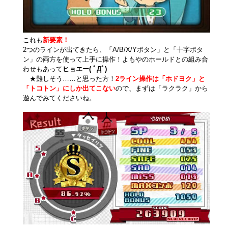
これも
新要素！
2つのラインが出てきたら、「A/B/X/Yボタン」と「十字ボタ
ン」の両方を使って上手に操作！よもやのホールドとの組み合
わせもあって
ヒョエー( ﾟДﾟ)
★難しそう……と思った方！
2ライン操作は「ホドヨク」と
「トコトン」にしか出てこない
ので、まずは「ラクラク」から
遊んでみてくださいね。