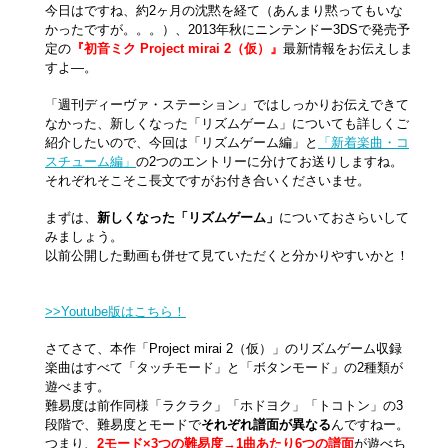
今日はですね、約2ヶ月の沈黙を経て（あんまり黙ってもいな
かったですが。。。）、2013年秋にニンテンドー3DSで発売予
定の
『初音ミク Project mirai 2（仮）』
最新情報をお伝えしま
すよ―。
「週刊ディーヴァ・ステーション」ではしっかりお伝えできて
なかった、新しくなった「リズムゲーム」についても詳しくご
紹介したいので、今回は「リズムゲーム編」と
「新着楽曲・コ
スチューム編」
の2つのエントリーに分けてお送りしますね。
それぞれそこそこ長文ですがお付き合いくださいませ。
まずは、
新しくなった「リズムゲーム」
についておさらいして
みましょう。
以前公開した動画も併せて見ていただくと分かりやすいかと！
>>Youtube版はこちら！
さてさて、本作「Project mirai 2（仮）」のリズムゲーム収録
楽曲はすべて「タッチモード」と「ボタンモード」の2種類が
遊べます。
難易度は前作同様「ラクラク」「ホドヨク」「トコトン」の3
段階で、難易度とモードで
それぞれ譜面が異なる
んですねー。
つまり、
2モード×3つの難易度→1曲あたり6つの譜面
が遊べち