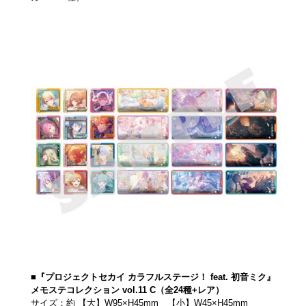
■『プロジェクトセカイ カラフルステージ！ feat. 初音ミク』
メモステコレクション vol.11 C（全24種+レア）
サイズ：約 【大】W95×H45mm 【小】W45×H45mm