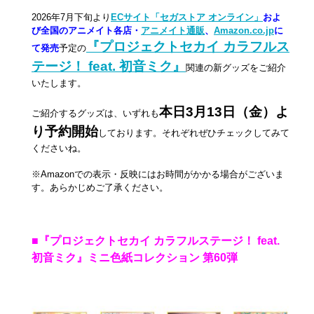
2026年7月下旬より
ECサイト「セガストア オンライン」
およ
び
全国のアニメイト各店・
アニメイト通販
、
Amazon.co.jp
に
『プロジェクトセカイ カラフルス
て発売
予定の
テージ！ feat. 初音ミク』
関連の新グッズをご紹介
いたします。
本日3月13日（金）よ
ご紹介するグッズは、いずれも
り予約開始
しております。それぞれぜひチェックしてみて
くださいね。
※Amazonでの表示・反映にはお時間がかかる場合がございま
す。あらかじめご了承ください。
■『プロジェクトセカイ カラフルステージ！ feat.
初音ミク』ミニ色紙コレクション 第60弾